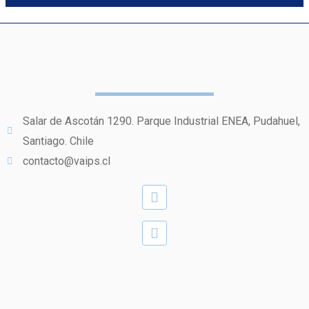
Salar de Ascotán 1290. Parque Industrial ENEA, Pudahuel,
Santiago. Chile
contacto@vaips.cl
Map-
Linkedin
marker-
alt