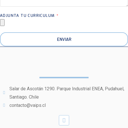
ADJUNTA TU CURRICULUM
ENVIAR
Salar de Ascotán 1290. Parque Industrial ENEA, Pudahuel,
Santiago. Chile
contacto@vaips.cl
Map-
Linkedin
marker-